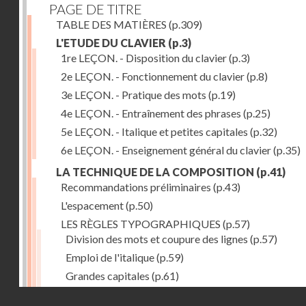
PAGE DE TITRE
TABLE DES MATIÈRES
(p.309)
L'ETUDE DU CLAVIER
(p.3)
1re LEÇON. - Disposition du clavier
(p.3)
2e LEÇON. - Fonctionnement du clavier
(p.8)
3e LEÇON. - Pratique des mots
(p.19)
4e LEÇON. - Entraînement des phrases
(p.25)
5e LEÇON. - Italique et petites capitales
(p.32)
6e LEÇON. - Enseignement général du clavier
(p.35)
LA TECHNIQUE DE LA COMPOSITION
(p.41)
Recommandations préliminaires
(p.43)
L'espacement
(p.50)
LES RÈGLES TYPOGRAPHIQUES
(p.57)
Division des mots et coupure des lignes
(p.57)
Emploi de l'italique
(p.59)
Grandes capitales
(p.61)
Petites capitales
(p.67)
Droits réservés - CNAM