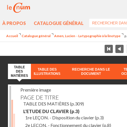
À PROPOS
CATALOGUE GÉNÉRAL
Accueil
Catalogue général
Amen, Lucien - La typographie à la linotype
p
TABLE
TABLE DES
RECHERCHE DANS LE
T
DES
ILLUSTRATIONS
DOCUMENT
OC
MATIÈRES
Première image
PAGE DE TITRE
TABLE DES MATIÈRES
(p.309)
L'ETUDE DU CLAVIER
(p.3)
1re LEÇON. - Disposition du clavier
(p.3)
2e LEÇON. - Fonctionnement du clavier
(p.8)