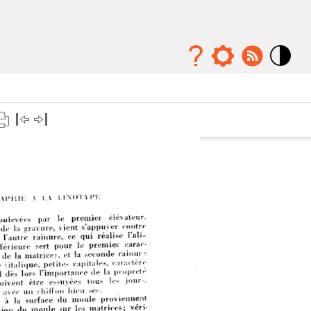
Mode
contraste
élévé