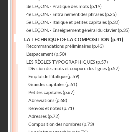
3e LEÇON. - Pratique des mots
(p.19)
4e LEÇON. - Entraînement des phrases
(p.25)
5e LEÇON. - Italique et petites capitales
(p.32)
6e LEÇON. - Enseignement général du clavier
(p.35)
LA TECHNIQUE DE LA COMPOSITION
(p.41)
Recommandations préliminaires
(p.43)
L'espacement
(p.50)
LES RÈGLES TYPOGRAPHIQUES
(p.57)
Division des mots et coupure des lignes
(p.57)
Emploi de l'italique
(p.59)
Grandes capitales
(p.61)
Petites capitales
(p.67)
Abréviations
(p.68)
Renvois et notes
(p.71)
Adresses
(p.72)
Composition des nombres
(p.73)
Le point typographique
(p.76)