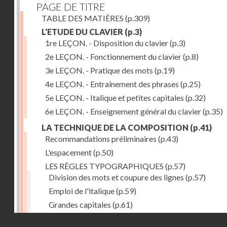
PAGE DE TITRE
TABLE DES MATIÈRES
(p.309)
L'ETUDE DU CLAVIER
(p.3)
1re LEÇON. - Disposition du clavier
(p.3)
2e LEÇON. - Fonctionnement du clavier
(p.8)
3e LEÇON. - Pratique des mots
(p.19)
4e LEÇON. - Entraînement des phrases
(p.25)
5e LEÇON. - Italique et petites capitales
(p.32)
6e LEÇON. - Enseignement général du clavier
(p.35)
LA TECHNIQUE DE LA COMPOSITION
(p.41)
Recommandations préliminaires
(p.43)
L'espacement
(p.50)
LES RÈGLES TYPOGRAPHIQUES
(p.57)
Division des mots et coupure des lignes
(p.57)
Emploi de l'italique
(p.59)
Grandes capitales
(p.61)
Petites capitales
(p.67)
Droits réservés - CNAM