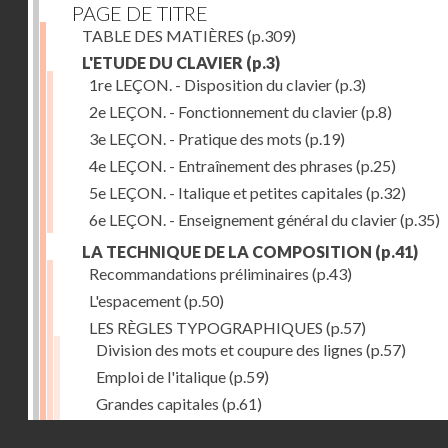
PAGE DE TITRE
TABLE DES MATIÈRES
(p.309)
L'ETUDE DU CLAVIER
(p.3)
1re LEÇON. - Disposition du clavier
(p.3)
2e LEÇON. - Fonctionnement du clavier
(p.8)
3e LEÇON. - Pratique des mots
(p.19)
4e LEÇON. - Entraînement des phrases
(p.25)
5e LEÇON. - Italique et petites capitales
(p.32)
6e LEÇON. - Enseignement général du clavier
(p.35)
LA TECHNIQUE DE LA COMPOSITION
(p.41)
Recommandations préliminaires
(p.43)
L'espacement
(p.50)
LES RÈGLES TYPOGRAPHIQUES
(p.57)
Division des mots et coupure des lignes
(p.57)
Emploi de l'italique
(p.59)
Grandes capitales
(p.61)
Petites capitales
(p.67)
Droits réservés - CNAM