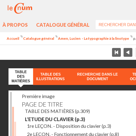
À PROPOS
CATALOGUE GÉNÉRAL
Accueil
Catalogue général
Amen, Lucien - La typographie à la linotype
p
TABLE
TABLE DES
RECHERCHE DANS LE
T
DES
ILLUSTRATIONS
DOCUMENT
OC
MATIÈRES
Première image
PAGE DE TITRE
TABLE DES MATIÈRES
(p.309)
L'ETUDE DU CLAVIER
(p.3)
1re LEÇON. - Disposition du clavier
(p.3)
2e LEÇON. - Fonctionnement du clavier
(p.8)