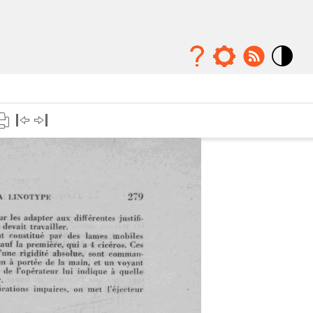
Mode
contraste
élévé