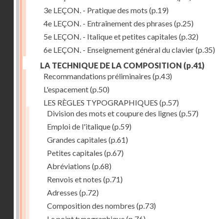
3e LEÇON. - Pratique des mots
(p.19)
4e LEÇON. - Entraînement des phrases
(p.25)
5e LEÇON. - Italique et petites capitales
(p.32)
6e LEÇON. - Enseignement général du clavier
(p.35)
LA TECHNIQUE DE LA COMPOSITION
(p.41)
Recommandations préliminaires
(p.43)
L'espacement
(p.50)
LES RÈGLES TYPOGRAPHIQUES
(p.57)
Division des mots et coupure des lignes
(p.57)
Emploi de l'italique
(p.59)
Grandes capitales
(p.61)
Petites capitales
(p.67)
Abréviations
(p.68)
Renvois et notes
(p.71)
Adresses
(p.72)
Composition des nombres
(p.73)
Le point typographique
(p.76)