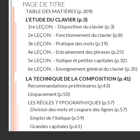
PAGE DE TITRE
TABLE DES MATIÈRES
(p.309)
L'ETUDE DU CLAVIER
(p.3)
1re LEÇON. - Disposition du clavier
(p.3)
2e LEÇON. - Fonctionnement du clavier
(p.8)
3e LEÇON. - Pratique des mots
(p.19)
4e LEÇON. - Entraînement des phrases
(p.25)
5e LEÇON. - Italique et petites capitales
(p.32)
6e LEÇON. - Enseignement général du clavier
(p.35)
LA TECHNIQUE DE LA COMPOSITION
(p.41)
Recommandations préliminaires
(p.43)
L'espacement
(p.50)
LES RÈGLES TYPOGRAPHIQUES
(p.57)
Division des mots et coupure des lignes
(p.57)
Emploi de l'italique
(p.59)
Grandes capitales
(p.61)
Petites capitales
(p.67)
Droits réservés - CNAM