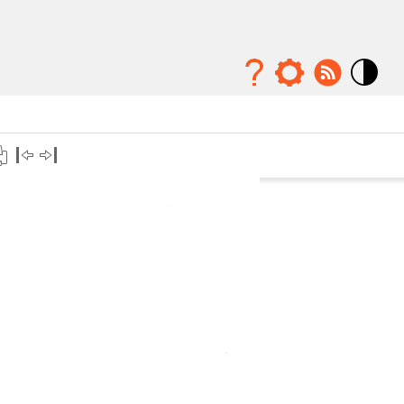
Mode
contraste
élévé