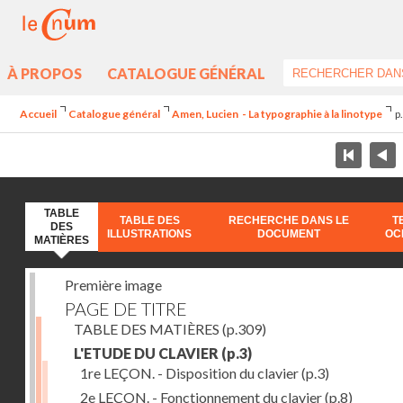
À PROPOS
CATALOGUE GÉNÉRAL
Accueil
Catalogue général
Amen, Lucien - La typographie à la linotype
p
TABLE
TABLE DES
RECHERCHE DANS LE
T
DES
ILLUSTRATIONS
DOCUMENT
OC
MATIÈRES
Première image
PAGE DE TITRE
TABLE DES MATIÈRES
(p.309)
L'ETUDE DU CLAVIER
(p.3)
1re LEÇON. - Disposition du clavier
(p.3)
2e LEÇON. - Fonctionnement du clavier
(p.8)