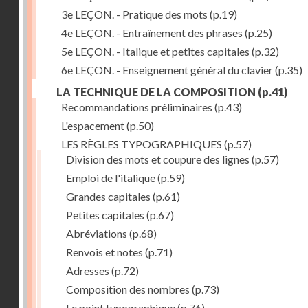
3e LEÇON. - Pratique des mots
(p.19)
4e LEÇON. - Entraînement des phrases
(p.25)
5e LEÇON. - Italique et petites capitales
(p.32)
6e LEÇON. - Enseignement général du clavier
(p.35)
LA TECHNIQUE DE LA COMPOSITION
(p.41)
Recommandations préliminaires
(p.43)
L'espacement
(p.50)
LES RÈGLES TYPOGRAPHIQUES
(p.57)
Division des mots et coupure des lignes
(p.57)
Emploi de l'italique
(p.59)
Grandes capitales
(p.61)
Petites capitales
(p.67)
Abréviations
(p.68)
Renvois et notes
(p.71)
Adresses
(p.72)
Composition des nombres
(p.73)
Le point typographique
(p.76)