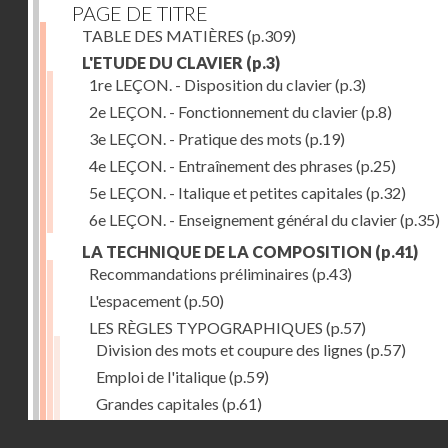
PAGE DE TITRE
TABLE DES MATIÈRES
(p.309)
L'ETUDE DU CLAVIER
(p.3)
1re LEÇON. - Disposition du clavier
(p.3)
2e LEÇON. - Fonctionnement du clavier
(p.8)
3e LEÇON. - Pratique des mots
(p.19)
4e LEÇON. - Entraînement des phrases
(p.25)
5e LEÇON. - Italique et petites capitales
(p.32)
6e LEÇON. - Enseignement général du clavier
(p.35)
LA TECHNIQUE DE LA COMPOSITION
(p.41)
Recommandations préliminaires
(p.43)
L'espacement
(p.50)
LES RÈGLES TYPOGRAPHIQUES
(p.57)
Division des mots et coupure des lignes
(p.57)
Emploi de l'italique
(p.59)
Grandes capitales
(p.61)
Petites capitales
(p.67)
Droits réservés - CNAM