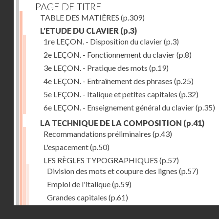
PAGE DE TITRE
TABLE DES MATIÈRES
(p.309)
L'ETUDE DU CLAVIER
(p.3)
1re LEÇON. - Disposition du clavier
(p.3)
2e LEÇON. - Fonctionnement du clavier
(p.8)
3e LEÇON. - Pratique des mots
(p.19)
4e LEÇON. - Entraînement des phrases
(p.25)
5e LEÇON. - Italique et petites capitales
(p.32)
6e LEÇON. - Enseignement général du clavier
(p.35)
LA TECHNIQUE DE LA COMPOSITION
(p.41)
Recommandations préliminaires
(p.43)
L'espacement
(p.50)
LES RÈGLES TYPOGRAPHIQUES
(p.57)
Division des mots et coupure des lignes
(p.57)
Emploi de l'italique
(p.59)
Grandes capitales
(p.61)
Petites capitales
(p.67)
Droits réservés - CNAM