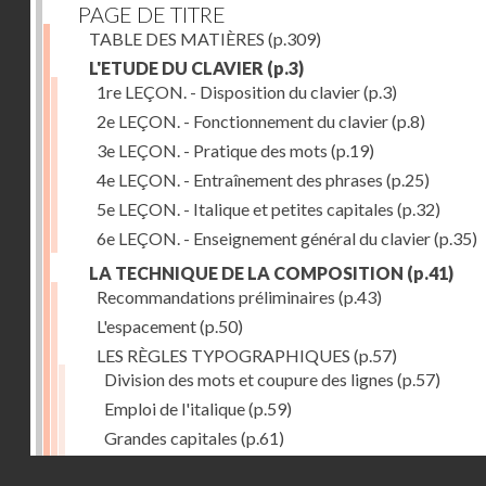
PAGE DE TITRE
TABLE DES MATIÈRES
(p.309)
L'ETUDE DU CLAVIER
(p.3)
1re LEÇON. - Disposition du clavier
(p.3)
2e LEÇON. - Fonctionnement du clavier
(p.8)
3e LEÇON. - Pratique des mots
(p.19)
4e LEÇON. - Entraînement des phrases
(p.25)
5e LEÇON. - Italique et petites capitales
(p.32)
6e LEÇON. - Enseignement général du clavier
(p.35)
LA TECHNIQUE DE LA COMPOSITION
(p.41)
Recommandations préliminaires
(p.43)
L'espacement
(p.50)
LES RÈGLES TYPOGRAPHIQUES
(p.57)
Division des mots et coupure des lignes
(p.57)
Emploi de l'italique
(p.59)
Grandes capitales
(p.61)
Petites capitales
(p.67)
Droits réservés - CNAM