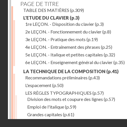
PAGE DE TITRE
TABLE DES MATIÈRES
(p.309)
L'ETUDE DU CLAVIER
(p.3)
1re LEÇON. - Disposition du clavier
(p.3)
2e LEÇON. - Fonctionnement du clavier
(p.8)
3e LEÇON. - Pratique des mots
(p.19)
4e LEÇON. - Entraînement des phrases
(p.25)
5e LEÇON. - Italique et petites capitales
(p.32)
6e LEÇON. - Enseignement général du clavier
(p.35)
LA TECHNIQUE DE LA COMPOSITION
(p.41)
Recommandations préliminaires
(p.43)
L'espacement
(p.50)
LES RÈGLES TYPOGRAPHIQUES
(p.57)
Division des mots et coupure des lignes
(p.57)
Emploi de l'italique
(p.59)
Grandes capitales
(p.61)
Petites capitales
(p.67)
Droits réservés - CNAM