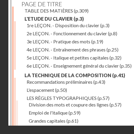
PAGE DE TITRE
TABLE DES MATIÈRES
(p.309)
L'ETUDE DU CLAVIER
(p.3)
1re LEÇON. - Disposition du clavier
(p.3)
2e LEÇON. - Fonctionnement du clavier
(p.8)
3e LEÇON. - Pratique des mots
(p.19)
4e LEÇON. - Entraînement des phrases
(p.25)
5e LEÇON. - Italique et petites capitales
(p.32)
6e LEÇON. - Enseignement général du clavier
(p.35)
LA TECHNIQUE DE LA COMPOSITION
(p.41)
Recommandations préliminaires
(p.43)
L'espacement
(p.50)
LES RÈGLES TYPOGRAPHIQUES
(p.57)
Division des mots et coupure des lignes
(p.57)
Emploi de l'italique
(p.59)
Grandes capitales
(p.61)
Petites capitales
(p.67)
Droits réservés - CNAM