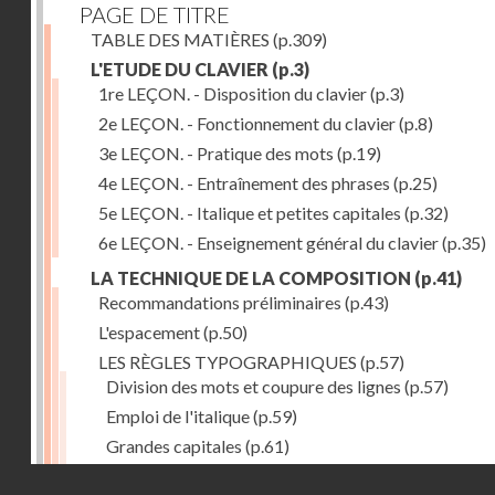
PAGE DE TITRE
TABLE DES MATIÈRES
(p.309)
L'ETUDE DU CLAVIER
(p.3)
1re LEÇON. - Disposition du clavier
(p.3)
2e LEÇON. - Fonctionnement du clavier
(p.8)
3e LEÇON. - Pratique des mots
(p.19)
4e LEÇON. - Entraînement des phrases
(p.25)
5e LEÇON. - Italique et petites capitales
(p.32)
6e LEÇON. - Enseignement général du clavier
(p.35)
LA TECHNIQUE DE LA COMPOSITION
(p.41)
Recommandations préliminaires
(p.43)
L'espacement
(p.50)
LES RÈGLES TYPOGRAPHIQUES
(p.57)
Division des mots et coupure des lignes
(p.57)
Emploi de l'italique
(p.59)
Grandes capitales
(p.61)
Petites capitales
(p.67)
Droits réservés - CNAM