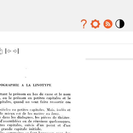
Mode
contraste
élévé