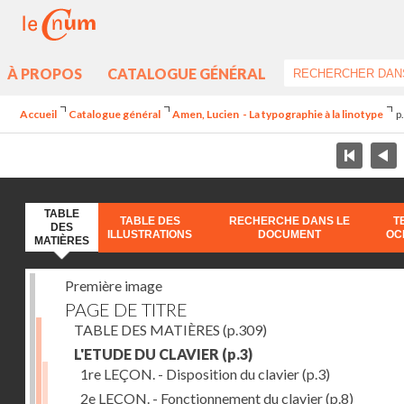
À PROPOS
CATALOGUE GÉNÉRAL
Accueil
Catalogue général
Amen, Lucien - La typographie à la linotype
p
TABLE
TABLE DES
RECHERCHE DANS LE
T
DES
ILLUSTRATIONS
DOCUMENT
OC
MATIÈRES
Première image
PAGE DE TITRE
TABLE DES MATIÈRES
(p.309)
L'ETUDE DU CLAVIER
(p.3)
1re LEÇON. - Disposition du clavier
(p.3)
2e LEÇON. - Fonctionnement du clavier
(p.8)