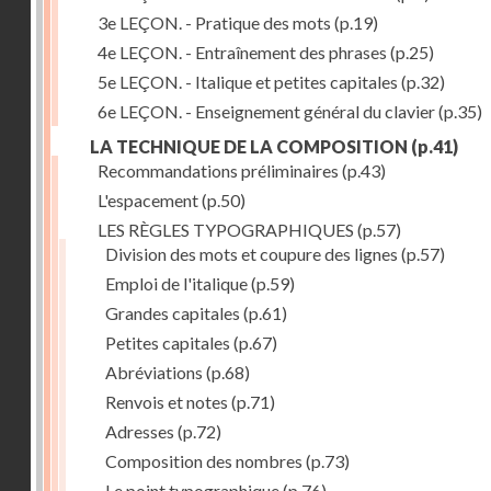
3e LEÇON. - Pratique des mots
(p.19)
4e LEÇON. - Entraînement des phrases
(p.25)
5e LEÇON. - Italique et petites capitales
(p.32)
6e LEÇON. - Enseignement général du clavier
(p.35)
LA TECHNIQUE DE LA COMPOSITION
(p.41)
Recommandations préliminaires
(p.43)
L'espacement
(p.50)
LES RÈGLES TYPOGRAPHIQUES
(p.57)
Division des mots et coupure des lignes
(p.57)
Emploi de l'italique
(p.59)
Grandes capitales
(p.61)
Petites capitales
(p.67)
Abréviations
(p.68)
Renvois et notes
(p.71)
Adresses
(p.72)
Composition des nombres
(p.73)
Le point typographique
(p.76)