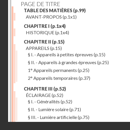
PAGE DE TITRE
TABLE DES MATIÈRES
(p.99)
AVANT-PROPOS
(p.1x1)
CHAPITRE I
(p.1x4)
HISTORIQUE
(p.1x4)
CHAPITRE II
(p.15)
APPAREILS
(p.15)
§ I. - Appareils à petites épreuves
(p.15)
§ II. - Appareils à grandes épreuves
(p.25)
1° Appareils permanents
(p.25)
2° Appareils temporaires
(p.37)
CHAPITRE III
(p.52)
ÉCLAIRAGE
(p.52)
§ I. - Généralités
(p.52)
§ II. - Lumière solaire
(p.71)
§ III. - Lumière artificielle
(p.75)
Droits réservés - CNAM
CHAPITRE IV
(p.80)