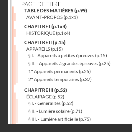
PAGE DE TITRE
TABLE DES MATIÈRES
(p.99)
AVANT-PROPOS
(p.1x1)
CHAPITRE I
(p.1x4)
HISTORIQUE
(p.1x4)
CHAPITRE II
(p.15)
APPAREILS
(p.15)
§ I. - Appareils à petites épreuves
(p.15)
§ II. - Appareils à grandes épreuves
(p.25)
1° Appareils permanents
(p.25)
2° Appareils temporaires
(p.37)
CHAPITRE III
(p.52)
ÉCLAIRAGE
(p.52)
§ I. - Généralités
(p.52)
§ II. - Lumière solaire
(p.71)
§ III. - Lumière artificielle
(p.75)
Droits réservés - CNAM
CHAPITRE IV
(p.80)