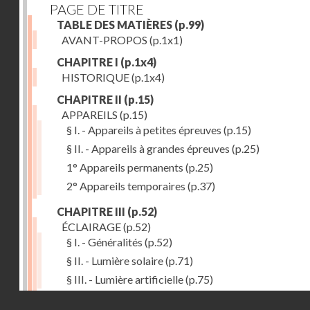
PAGE DE TITRE
TABLE DES MATIÈRES
(p.99)
AVANT-PROPOS
(p.1x1)
CHAPITRE I
(p.1x4)
HISTORIQUE
(p.1x4)
CHAPITRE II
(p.15)
APPAREILS
(p.15)
§ I. - Appareils à petites épreuves
(p.15)
§ II. - Appareils à grandes épreuves
(p.25)
1° Appareils permanents
(p.25)
2° Appareils temporaires
(p.37)
CHAPITRE III
(p.52)
ÉCLAIRAGE
(p.52)
§ I. - Généralités
(p.52)
§ II. - Lumière solaire
(p.71)
§ III. - Lumière artificielle
(p.75)
Droits réservés - CNAM
CHAPITRE IV
(p.80)