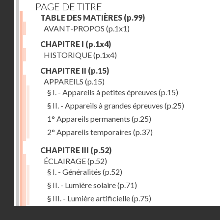
PAGE DE TITRE
TABLE DES MATIÈRES
(p.99)
AVANT-PROPOS
(p.1x1)
CHAPITRE I
(p.1x4)
HISTORIQUE
(p.1x4)
CHAPITRE II
(p.15)
APPAREILS
(p.15)
§ I. - Appareils à petites épreuves
(p.15)
§ II. - Appareils à grandes épreuves
(p.25)
1° Appareils permanents
(p.25)
2° Appareils temporaires
(p.37)
CHAPITRE III
(p.52)
ÉCLAIRAGE
(p.52)
§ I. - Généralités
(p.52)
§ II. - Lumière solaire
(p.71)
§ III. - Lumière artificielle
(p.75)
Droits réservés - CNAM
CHAPITRE IV
(p.80)