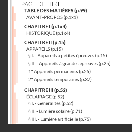
PAGE DE TITRE
TABLE DES MATIÈRES
(p.99)
AVANT-PROPOS
(p.1x1)
CHAPITRE I
(p.1x4)
HISTORIQUE
(p.1x4)
CHAPITRE II
(p.15)
APPAREILS
(p.15)
§ I. - Appareils à petites épreuves
(p.15)
§ II. - Appareils à grandes épreuves
(p.25)
1° Appareils permanents
(p.25)
2° Appareils temporaires
(p.37)
CHAPITRE III
(p.52)
ÉCLAIRAGE
(p.52)
§ I. - Généralités
(p.52)
§ II. - Lumière solaire
(p.71)
§ III. - Lumière artificielle
(p.75)
Droits réservés - CNAM
CHAPITRE IV
(p.80)