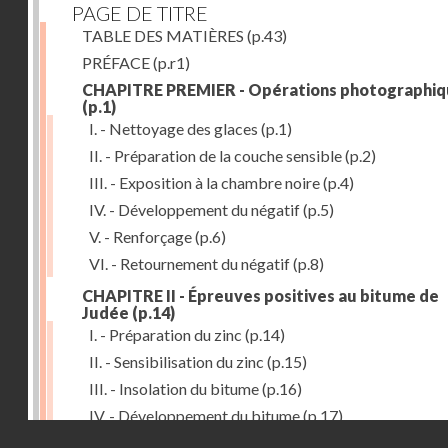
PAGE DE TITRE
TABLE DES MATIÈRES
(p.43)
PRÉFACE
(p.r1)
CHAPITRE PREMIER - Opérations photographiq
(p.1)
I. - Nettoyage des glaces
(p.1)
II. - Préparation de la couche sensible
(p.2)
III. - Exposition à la chambre noire
(p.4)
IV. - Développement du négatif
(p.5)
V. - Renforçage
(p.6)
VI. - Retournement du négatif
(p.8)
CHAPITRE II - Épreuves positives au bitume de
Judée
(p.14)
I. - Préparation du zinc
(p.14)
II. - Sensibilisation du zinc
(p.15)
III. - Insolation du bitume
(p.16)
IV. - Développement du bitume
(p.17)
Droits réservés - CNAM
CHAPITRE III - Gravure du zinc, du cuivre et du