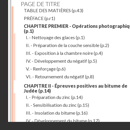
PAGE DE TITRE
TABLE DES MATIÈRES
(p.43)
PRÉFACE
(p.r1)
CHAPITRE PREMIER - Opérations photographiq
(p.1)
I. - Nettoyage des glaces
(p.1)
II. - Préparation de la couche sensible
(p.2)
III. - Exposition à la chambre noire
(p.4)
IV. - Développement du négatif
(p.5)
V. - Renforçage
(p.6)
VI. - Retournement du négatif
(p.8)
CHAPITRE II - Épreuves positives au bitume de
Judée
(p.14)
I. - Préparation du zinc
(p.14)
II. - Sensibilisation du zinc
(p.15)
III. - Insolation du bitume
(p.16)
IV. - Développement du bitume
(p.17)
Droits réservés - CNAM
CHAPITRE III - Gravure du zinc, du cuivre et du