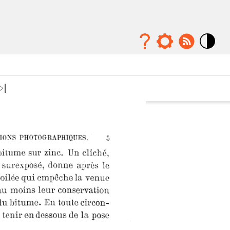
Mode
contraste
élévé