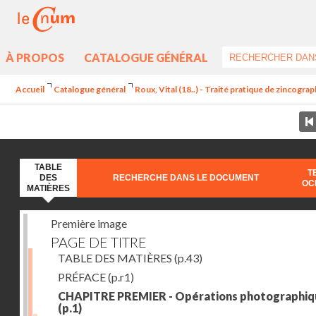
À PROPOS
CATALOGUE GÉNÉRAL
Accueil
Catalogue général
Roux, Vital (18..) - Traité pratique de zincogra
TABLE
T
DES
RECHERCHE DANS LE DOCUMENT
OC
MATIÈRES
Première image
PAGE DE TITRE
TABLE DES MATIÈRES
(p.43)
PRÉFACE
(p.r1)
CHAPITRE PREMIER - Opérations photographiq
(p.1)