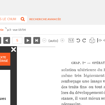
RECHERCHE AVANCÉE
phie
p.5 - vue 15/54
(auto)
EXTE
ÉRISÉ
ues