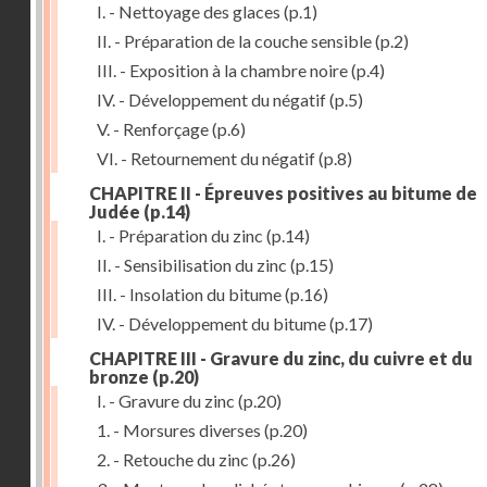
I. - Nettoyage des glaces
(p.1)
II. - Préparation de la couche sensible
(p.2)
III. - Exposition à la chambre noire
(p.4)
IV. - Développement du négatif
(p.5)
V. - Renforçage
(p.6)
VI. - Retournement du négatif
(p.8)
CHAPITRE II - Épreuves positives au bitume de
Judée
(p.14)
I. - Préparation du zinc
(p.14)
II. - Sensibilisation du zinc
(p.15)
III. - Insolation du bitume
(p.16)
IV. - Développement du bitume
(p.17)
CHAPITRE III - Gravure du zinc, du cuivre et du
bronze
(p.20)
I. - Gravure du zinc
(p.20)
1. - Morsures diverses
(p.20)
2. - Retouche du zinc
(p.26)