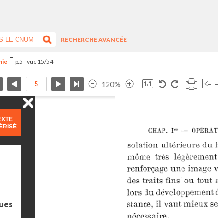
RECHERCHE AVANCÉE
phie
p.5 - vue 15/54
120%
EXTE
ÉRISÉ
ues