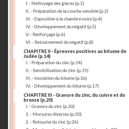
I. - Nettoyage des glaces
(p.1)
II. - Préparation de la couche sensible
(p.2)
III. - Exposition à la chambre noire
(p.4)
IV. - Développement du négatif
(p.5)
V. - Renforçage
(p.6)
VI. - Retournement du négatif
(p.8)
CHAPITRE II - Épreuves positives au bitume de
Judée
(p.14)
I. - Préparation du zinc
(p.14)
II. - Sensibilisation du zinc
(p.15)
III. - Insolation du bitume
(p.16)
IV. - Développement du bitume
(p.17)
CHAPITRE III - Gravure du zinc, du cuivre et du
bronze
(p.20)
I. - Gravure du zinc
(p.20)
1. - Morsures diverses
(p.20)
2. - Retouche du zinc
(p.26)