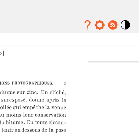
Mode
contraste
élévé