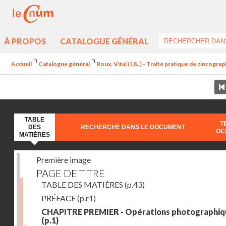
À PROPOS
CATALOGUE GÉNÉRAL
Accueil
Catalogue général
Roux, Vital (18..) - Traité pratique de zincogra
TABLE
T
DES
RECHERCHE DANS LE DOCUMENT
OC
MATIÈRES
Première image
PAGE DE TITRE
TABLE DES MATIÈRES
(p.43)
PRÉFACE
(p.r1)
CHAPITRE PREMIER - Opérations photographiq
(p.1)