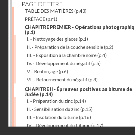
PAGE DE TITRE
TABLE DES MATIÈRES
(p.43)
PRÉFACE
(p.r1)
CHAPITRE PREMIER - Opérations photographiq
(p.1)
I. - Nettoyage des glaces
(p.1)
II. - Préparation de la couche sensible
(p.2)
III. - Exposition à la chambre noire
(p.4)
IV. - Développement du négatif
(p.5)
V. - Renforçage
(p.6)
VI. - Retournement du négatif
(p.8)
CHAPITRE II - Épreuves positives au bitume de
Judée
(p.14)
I. - Préparation du zinc
(p.14)
II. - Sensibilisation du zinc
(p.15)
III. - Insolation du bitume
(p.16)
IV. - Développement du bitume
(p.17)
Droits réservés - CNAM
CHAPITRE III - Gravure du zinc, du cuivre et du