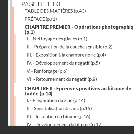
PAGE DE TITRE
TABLE DES MATIÈRES
(p.43)
PRÉFACE
(p.r1)
CHAPITRE PREMIER - Opérations photographiq
(p.1)
I. - Nettoyage des glaces
(p.1)
II. - Préparation de la couche sensible
(p.2)
III. - Exposition à la chambre noire
(p.4)
IV. - Développement du négatif
(p.5)
V. - Renforçage
(p.6)
VI. - Retournement du négatif
(p.8)
CHAPITRE II - Épreuves positives au bitume de
Judée
(p.14)
I. - Préparation du zinc
(p.14)
II. - Sensibilisation du zinc
(p.15)
III. - Insolation du bitume
(p.16)
IV. - Développement du bitume
(p.17)
Droits réservés - CNAM
CHAPITRE III - Gravure du zinc, du cuivre et du