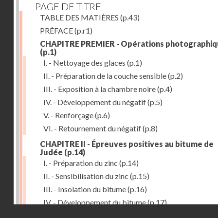
PAGE DE TITRE
TABLE DES MATIÈRES
(p.43)
PRÉFACE
(p.r1)
CHAPITRE PREMIER - Opérations photographiq
(p.1)
I. - Nettoyage des glaces
(p.1)
II. - Préparation de la couche sensible
(p.2)
III. - Exposition à la chambre noire
(p.4)
IV. - Développement du négatif
(p.5)
V. - Renforçage
(p.6)
VI. - Retournement du négatif
(p.8)
CHAPITRE II - Épreuves positives au bitume de
Judée
(p.14)
I. - Préparation du zinc
(p.14)
II. - Sensibilisation du zinc
(p.15)
III. - Insolation du bitume
(p.16)
IV. - Développement du bitume
(p.17)
Droits réservés - CNAM
CHAPITRE III - Gravure du zinc, du cuivre et du