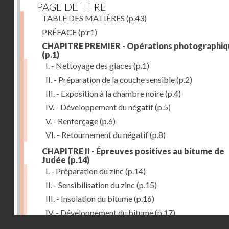
PAGE DE TITRE
TABLE DES MATIÈRES
(p.43)
PRÉFACE
(p.r1)
CHAPITRE PREMIER - Opérations photographiq
(p.1)
I. - Nettoyage des glaces
(p.1)
II. - Préparation de la couche sensible
(p.2)
III. - Exposition à la chambre noire
(p.4)
IV. - Développement du négatif
(p.5)
V. - Renforçage
(p.6)
VI. - Retournement du négatif
(p.8)
CHAPITRE II - Épreuves positives au bitume de
Judée
(p.14)
I. - Préparation du zinc
(p.14)
II. - Sensibilisation du zinc
(p.15)
III. - Insolation du bitume
(p.16)
IV. - Développement du bitume
(p.17)
Droits réservés - CNAM
CHAPITRE III - Gravure du zinc, du cuivre et du