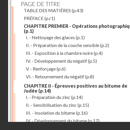
PAGE DE TITRE
TABLE DES MATIÈRES
(p.43)
PRÉFACE
(p.r1)
CHAPITRE PREMIER - Opérations photographiq
(p.1)
I. - Nettoyage des glaces
(p.1)
II. - Préparation de la couche sensible
(p.2)
III. - Exposition à la chambre noire
(p.4)
IV. - Développement du négatif
(p.5)
V. - Renforçage
(p.6)
VI. - Retournement du négatif
(p.8)
CHAPITRE II - Épreuves positives au bitume de
Judée
(p.14)
I. - Préparation du zinc
(p.14)
II. - Sensibilisation du zinc
(p.15)
III. - Insolation du bitume
(p.16)
IV. - Développement du bitume
(p.17)
Droits réservés - CNAM
CHAPITRE III - Gravure du zinc, du cuivre et du