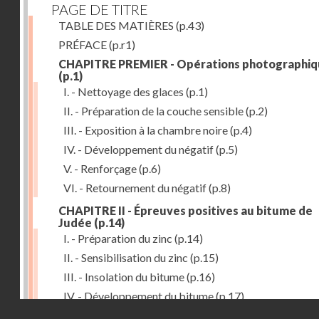
PAGE DE TITRE
TABLE DES MATIÈRES
(p.43)
PRÉFACE
(p.r1)
CHAPITRE PREMIER - Opérations photographiq
(p.1)
I. - Nettoyage des glaces
(p.1)
II. - Préparation de la couche sensible
(p.2)
III. - Exposition à la chambre noire
(p.4)
IV. - Développement du négatif
(p.5)
V. - Renforçage
(p.6)
VI. - Retournement du négatif
(p.8)
CHAPITRE II - Épreuves positives au bitume de
Judée
(p.14)
I. - Préparation du zinc
(p.14)
II. - Sensibilisation du zinc
(p.15)
III. - Insolation du bitume
(p.16)
IV. - Développement du bitume
(p.17)
Droits réservés - CNAM
CHAPITRE III - Gravure du zinc, du cuivre et du