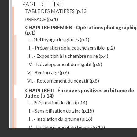
PAGE DE TITRE
TABLE DES MATIÈRES
(p.43)
PRÉFACE
(p.r1)
CHAPITRE PREMIER - Opérations photographiq
(p.1)
I. - Nettoyage des glaces
(p.1)
II. - Préparation de la couche sensible
(p.2)
III. - Exposition à la chambre noire
(p.4)
IV. - Développement du négatif
(p.5)
V. - Renforçage
(p.6)
VI. - Retournement du négatif
(p.8)
CHAPITRE II - Épreuves positives au bitume de
Judée
(p.14)
I. - Préparation du zinc
(p.14)
II. - Sensibilisation du zinc
(p.15)
III. - Insolation du bitume
(p.16)
IV. - Développement du bitume
(p.17)
Droits réservés - CNAM
CHAPITRE III - Gravure du zinc, du cuivre et du