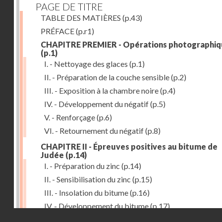
PAGE DE TITRE
TABLE DES MATIÈRES
(p.43)
PRÉFACE
(p.r1)
CHAPITRE PREMIER - Opérations photographiq
(p.1)
I. - Nettoyage des glaces
(p.1)
II. - Préparation de la couche sensible
(p.2)
III. - Exposition à la chambre noire
(p.4)
IV. - Développement du négatif
(p.5)
V. - Renforçage
(p.6)
VI. - Retournement du négatif
(p.8)
CHAPITRE II - Épreuves positives au bitume de
Judée
(p.14)
I. - Préparation du zinc
(p.14)
II. - Sensibilisation du zinc
(p.15)
III. - Insolation du bitume
(p.16)
IV. - Développement du bitume
(p.17)
Droits réservés - CNAM
CHAPITRE III - Gravure du zinc, du cuivre et du