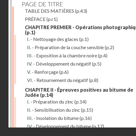
PAGE DE TITRE
TABLE DES MATIÈRES
(p.43)
PRÉFACE
(p.r1)
CHAPITRE PREMIER - Opérations photographiq
(p.1)
I. - Nettoyage des glaces
(p.1)
II. - Préparation de la couche sensible
(p.2)
III. - Exposition à la chambre noire
(p.4)
IV. - Développement du négatif
(p.5)
V. - Renforçage
(p.6)
VI. - Retournement du négatif
(p.8)
CHAPITRE II - Épreuves positives au bitume de
Judée
(p.14)
I. - Préparation du zinc
(p.14)
II. - Sensibilisation du zinc
(p.15)
III. - Insolation du bitume
(p.16)
IV. - Développement du bitume
(p.17)
Droits réservés - CNAM
CHAPITRE III - Gravure du zinc, du cuivre et du