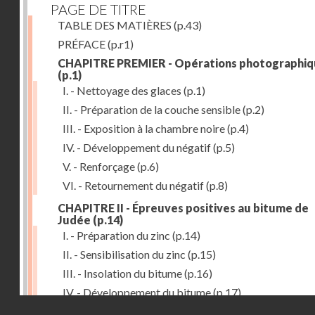
PAGE DE TITRE
TABLE DES MATIÈRES
(p.43)
PRÉFACE
(p.r1)
CHAPITRE PREMIER - Opérations photographiq
(p.1)
I. - Nettoyage des glaces
(p.1)
II. - Préparation de la couche sensible
(p.2)
III. - Exposition à la chambre noire
(p.4)
IV. - Développement du négatif
(p.5)
V. - Renforçage
(p.6)
VI. - Retournement du négatif
(p.8)
CHAPITRE II - Épreuves positives au bitume de
Judée
(p.14)
I. - Préparation du zinc
(p.14)
II. - Sensibilisation du zinc
(p.15)
III. - Insolation du bitume
(p.16)
IV. - Développement du bitume
(p.17)
Droits réservés - CNAM
CHAPITRE III - Gravure du zinc, du cuivre et du