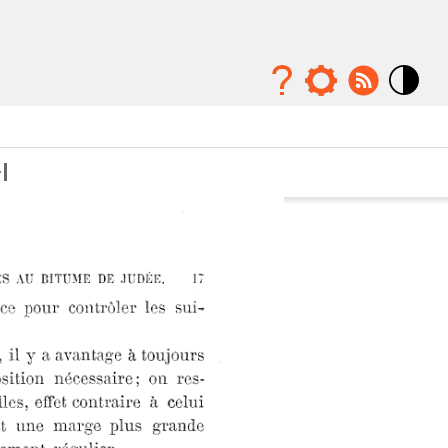
Mode
contraste
élévé