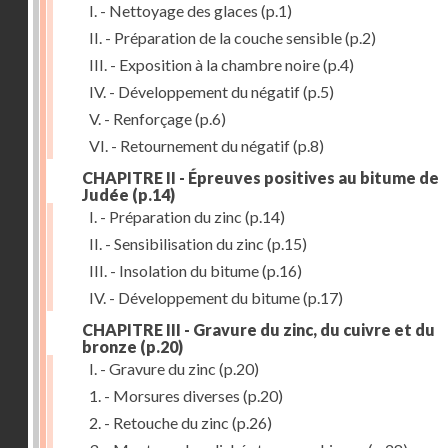
I. - Nettoyage des glaces
(p.1)
II. - Préparation de la couche sensible
(p.2)
III. - Exposition à la chambre noire
(p.4)
IV. - Développement du négatif
(p.5)
V. - Renforçage
(p.6)
VI. - Retournement du négatif
(p.8)
CHAPITRE II - Épreuves positives au bitume de
Judée
(p.14)
I. - Préparation du zinc
(p.14)
II. - Sensibilisation du zinc
(p.15)
III. - Insolation du bitume
(p.16)
IV. - Développement du bitume
(p.17)
CHAPITRE III - Gravure du zinc, du cuivre et du
bronze
(p.20)
I. - Gravure du zinc
(p.20)
1. - Morsures diverses
(p.20)
2. - Retouche du zinc
(p.26)