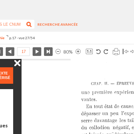
RECHERCHE AVANCÉE
phie
p.17 - vue 27/54
80%
EXTE
ÉRISÉ
ues