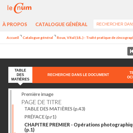
À PROPOS
CATALOGUE GÉNÉRAL
Accueil
Catalogue général
Roux, Vital (18..) - Traité pratique de zincogra
TABLE
T
DES
RECHERCHE DANS LE DOCUMENT
OC
MATIÈRES
Première image
PAGE DE TITRE
TABLE DES MATIÈRES
(p.43)
PRÉFACE
(p.r1)
CHAPITRE PREMIER - Opérations photographiq
(p.1)