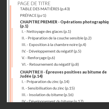
PAGE DE TITRE
TABLE DES MATIÈRES
(p.43)
PRÉFACE
(p.r1)
CHAPITRE PREMIER - Opérations photographiq
(p.1)
I. - Nettoyage des glaces
(p.1)
II. - Préparation de la couche sensible
(p.2)
III. - Exposition à la chambre noire
(p.4)
IV. - Développement du négatif
(p.5)
V. - Renforçage
(p.6)
VI. - Retournement du négatif
(p.8)
CHAPITRE II - Épreuves positives au bitume de
Judée
(p.14)
I. - Préparation du zinc
(p.14)
II. - Sensibilisation du zinc
(p.15)
III. - Insolation du bitume
(p.16)
IV. - Développement du bitume
(p.17)
Droits réservés - CNAM
CHAPITRE III - Gravure du zinc, du cuivre et du