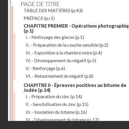
PAGE DE TITRE
TABLE DES MATIÈRES
(p.43)
PRÉFACE
(p.r1)
CHAPITRE PREMIER - Opérations photographiq
(p.1)
I. - Nettoyage des glaces
(p.1)
II. - Préparation de la couche sensible
(p.2)
III. - Exposition à la chambre noire
(p.4)
IV. - Développement du négatif
(p.5)
V. - Renforçage
(p.6)
VI. - Retournement du négatif
(p.8)
CHAPITRE II - Épreuves positives au bitume de
Judée
(p.14)
I. - Préparation du zinc
(p.14)
II. - Sensibilisation du zinc
(p.15)
III. - Insolation du bitume
(p.16)
IV. - Développement du bitume
(p.17)
Droits réservés - CNAM
CHAPITRE III - Gravure du zinc, du cuivre et du