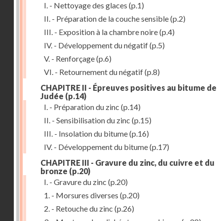
I. - Nettoyage des glaces
(p.1)
II. - Préparation de la couche sensible
(p.2)
III. - Exposition à la chambre noire
(p.4)
IV. - Développement du négatif
(p.5)
V. - Renforçage
(p.6)
VI. - Retournement du négatif
(p.8)
CHAPITRE II - Épreuves positives au bitume de
Judée
(p.14)
I. - Préparation du zinc
(p.14)
II. - Sensibilisation du zinc
(p.15)
III. - Insolation du bitume
(p.16)
IV. - Développement du bitume
(p.17)
CHAPITRE III - Gravure du zinc, du cuivre et du
bronze
(p.20)
I. - Gravure du zinc
(p.20)
1. - Morsures diverses
(p.20)
2. - Retouche du zinc
(p.26)