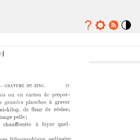
Mode
contraste
élévé