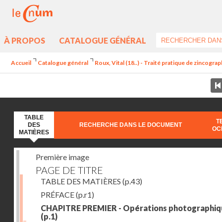
À PROPOS
CATALOGUE GÉNÉRAL
Accueil
Catalogue général
Roux, Vital (18..) - Traité pratique de zincogra
TABLE
T
DES
RECHERCHE DANS LE DOCUMENT
OC
MATIÈRES
Première image
PAGE DE TITRE
TABLE DES MATIÈRES
(p.43)
PRÉFACE
(p.r1)
CHAPITRE PREMIER - Opérations photographiq
(p.1)