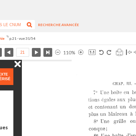
RECHERCHE AVANCÉE
phie
p.21 - vue 31/54
110%
EXTE
ÉRISÉ
ues