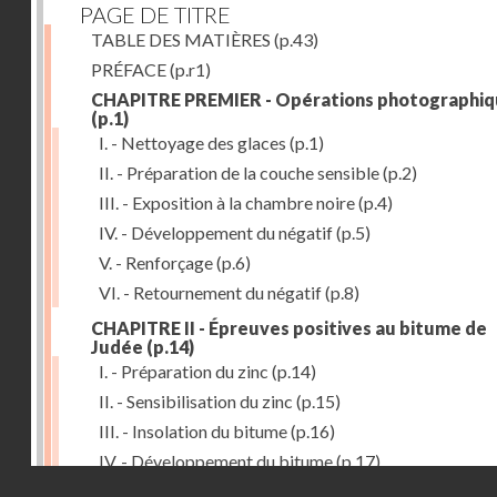
PAGE DE TITRE
TABLE DES MATIÈRES
(p.43)
PRÉFACE
(p.r1)
CHAPITRE PREMIER - Opérations photographiq
(p.1)
I. - Nettoyage des glaces
(p.1)
II. - Préparation de la couche sensible
(p.2)
III. - Exposition à la chambre noire
(p.4)
IV. - Développement du négatif
(p.5)
V. - Renforçage
(p.6)
VI. - Retournement du négatif
(p.8)
CHAPITRE II - Épreuves positives au bitume de
Judée
(p.14)
I. - Préparation du zinc
(p.14)
II. - Sensibilisation du zinc
(p.15)
III. - Insolation du bitume
(p.16)
IV. - Développement du bitume
(p.17)
Droits réservés - CNAM
CHAPITRE III - Gravure du zinc, du cuivre et du