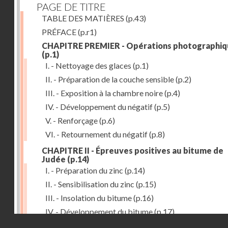
PAGE DE TITRE
TABLE DES MATIÈRES
(p.43)
PRÉFACE
(p.r1)
CHAPITRE PREMIER - Opérations photographiq
(p.1)
I. - Nettoyage des glaces
(p.1)
II. - Préparation de la couche sensible
(p.2)
III. - Exposition à la chambre noire
(p.4)
IV. - Développement du négatif
(p.5)
V. - Renforçage
(p.6)
VI. - Retournement du négatif
(p.8)
CHAPITRE II - Épreuves positives au bitume de
Judée
(p.14)
I. - Préparation du zinc
(p.14)
II. - Sensibilisation du zinc
(p.15)
III. - Insolation du bitume
(p.16)
IV. - Développement du bitume
(p.17)
Droits réservés - CNAM
CHAPITRE III - Gravure du zinc, du cuivre et du