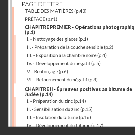
PAGE DE TITRE
TABLE DES MATIÈRES
(p.43)
PRÉFACE
(p.r1)
CHAPITRE PREMIER - Opérations photographiq
(p.1)
I. - Nettoyage des glaces
(p.1)
II. - Préparation de la couche sensible
(p.2)
III. - Exposition à la chambre noire
(p.4)
IV. - Développement du négatif
(p.5)
V. - Renforçage
(p.6)
VI. - Retournement du négatif
(p.8)
CHAPITRE II - Épreuves positives au bitume de
Judée
(p.14)
I. - Préparation du zinc
(p.14)
II. - Sensibilisation du zinc
(p.15)
III. - Insolation du bitume
(p.16)
IV. - Développement du bitume
(p.17)
Droits réservés - CNAM
CHAPITRE III - Gravure du zinc, du cuivre et du