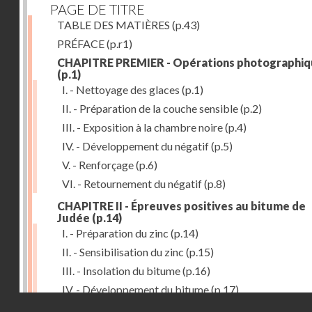
PAGE DE TITRE
TABLE DES MATIÈRES
(p.43)
PRÉFACE
(p.r1)
CHAPITRE PREMIER - Opérations photographiq
(p.1)
I. - Nettoyage des glaces
(p.1)
II. - Préparation de la couche sensible
(p.2)
III. - Exposition à la chambre noire
(p.4)
IV. - Développement du négatif
(p.5)
V. - Renforçage
(p.6)
VI. - Retournement du négatif
(p.8)
CHAPITRE II - Épreuves positives au bitume de
Judée
(p.14)
I. - Préparation du zinc
(p.14)
II. - Sensibilisation du zinc
(p.15)
III. - Insolation du bitume
(p.16)
IV. - Développement du bitume
(p.17)
Droits réservés - CNAM
CHAPITRE III - Gravure du zinc, du cuivre et du