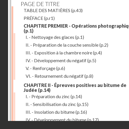
PAGE DE TITRE
TABLE DES MATIÈRES
(p.43)
PRÉFACE
(p.r1)
CHAPITRE PREMIER - Opérations photographiq
(p.1)
I. - Nettoyage des glaces
(p.1)
II. - Préparation de la couche sensible
(p.2)
III. - Exposition à la chambre noire
(p.4)
IV. - Développement du négatif
(p.5)
V. - Renforçage
(p.6)
VI. - Retournement du négatif
(p.8)
CHAPITRE II - Épreuves positives au bitume de
Judée
(p.14)
I. - Préparation du zinc
(p.14)
II. - Sensibilisation du zinc
(p.15)
III. - Insolation du bitume
(p.16)
IV. - Développement du bitume
(p.17)
Droits réservés - CNAM
CHAPITRE III - Gravure du zinc, du cuivre et du