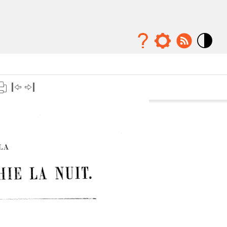
Mode
contraste
élévé