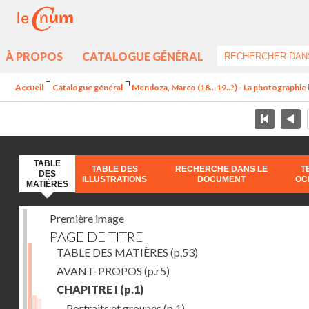
À PROPOS
CATALOGUE GÉNÉRAL
Accueil
Catalogue général
Mendoza, Marco (18..-19..?) - La photographie l
TABLE
TABLE DES
RECHERCHE DANS LE
T
DES
ILLUSTRATIONS
DOCUMENT
OC
MATIÈRES
Première image
PAGE DE TITRE
TABLE DES MATIÈRES
(p.53)
AVANT-PROPOS
(p.r5)
CHAPITRE I
(p.1)
Portraits et groupes
(p.1)