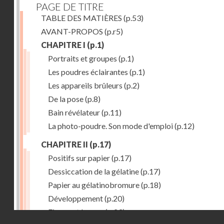
PAGE DE TITRE
TABLE DES MATIÈRES
(p.53)
AVANT-PROPOS
(p.r5)
CHAPITRE I
(p.1)
Portraits et groupes
(p.1)
Les poudres éclairantes
(p.1)
Les appareils brûleurs
(p.2)
De la pose
(p.8)
Bain révélateur
(p.11)
La photo-poudre. Son mode d'emploi
(p.12)
CHAPITRE II
(p.17)
Positifs sur papier
(p.17)
Dessiccation de la gélatine
(p.17)
Papier au gélatinobromure
(p.18)
Développement
(p.20)
Fixage et lavage
(p.23)
Droits réservés - CNAM