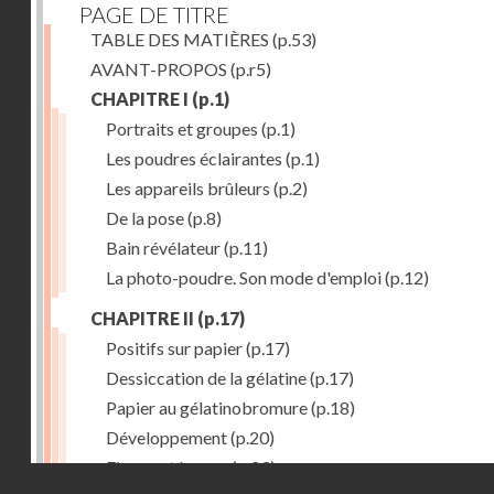
PAGE DE TITRE
TABLE DES MATIÈRES
(p.53)
AVANT-PROPOS
(p.r5)
CHAPITRE I
(p.1)
Portraits et groupes
(p.1)
Les poudres éclairantes
(p.1)
Les appareils brûleurs
(p.2)
De la pose
(p.8)
Bain révélateur
(p.11)
La photo-poudre. Son mode d'emploi
(p.12)
CHAPITRE II
(p.17)
Positifs sur papier
(p.17)
Dessiccation de la gélatine
(p.17)
Papier au gélatinobromure
(p.18)
Développement
(p.20)
Fixage et lavage
(p.23)
Droits réservés - CNAM