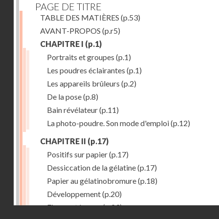
PAGE DE TITRE
TABLE DES MATIÈRES
(p.53)
AVANT-PROPOS
(p.r5)
CHAPITRE I
(p.1)
Portraits et groupes
(p.1)
Les poudres éclairantes
(p.1)
Les appareils brûleurs
(p.2)
De la pose
(p.8)
Bain révélateur
(p.11)
La photo-poudre. Son mode d'emploi
(p.12)
CHAPITRE II
(p.17)
Positifs sur papier
(p.17)
Dessiccation de la gélatine
(p.17)
Papier au gélatinobromure
(p.18)
Développement
(p.20)
Fixage et lavage
(p.23)
Droits réservés - CNAM