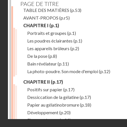
PAGE DE TITRE
TABLE DES MATIÈRES
(p.53)
AVANT-PROPOS
(p.r5)
CHAPITRE I
(p.1)
Portraits et groupes
(p.1)
Les poudres éclairantes
(p.1)
Les appareils brûleurs
(p.2)
De la pose
(p.8)
Bain révélateur
(p.11)
La photo-poudre. Son mode d'emploi
(p.12)
CHAPITRE II
(p.17)
Positifs sur papier
(p.17)
Dessiccation de la gélatine
(p.17)
Papier au gélatinobromure
(p.18)
Développement
(p.20)
Fixage et lavage
(p.23)
Droits réservés - CNAM