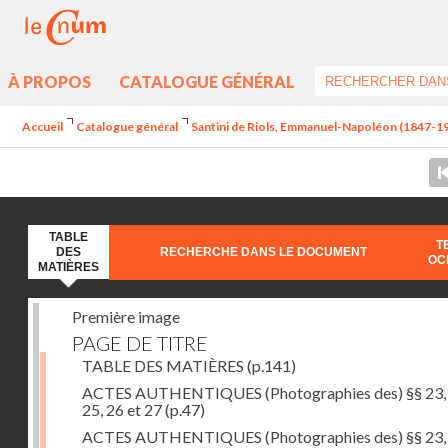
À PROPOS
CATALOGUE GÉNÉRAL
Accueil
Catalogue général
Santini de Riols, Emmanuel-Napoléon (1847-190
TABLE
T
DES
RECHERCHE DANS LE DOCUMENT
OC
MATIÈRES
Première image
PAGE DE TITRE
TABLE DES MATIÈRES
(p.141)
ACTES AUTHENTIQUES (Photographies des) §§ 23, 
25, 26 et 27
(p.47)
ACTES AUTHENTIQUES (Photographies des) §§ 23, 