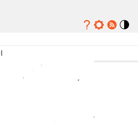
Mode
contraste
élévé