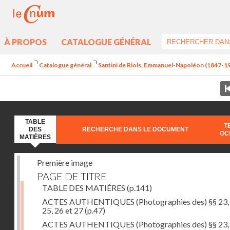
À PROPOS
CATALOGUE GÉNÉRAL
Accueil
Catalogue général
Santini de Riols, Emmanuel-Napoléon (1847-190
TABLE
T
DES
RECHERCHE DANS LE DOCUMENT
OC
MATIÈRES
Première image
PAGE DE TITRE
TABLE DES MATIÈRES
(p.141)
ACTES AUTHENTIQUES (Photographies des) §§ 23, 
25, 26 et 27
(p.47)
ACTES AUTHENTIQUES (Photographies des) §§ 23, 