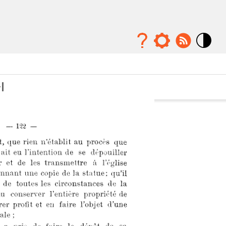
Mode
contraste
élévé