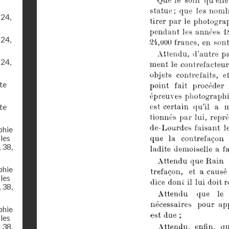
24,
24,
24,
te
te
phie
 les
, 38,
phie
 les
, 38,
phie
 les
, 38,