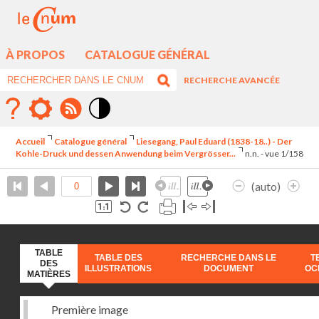
À PROPOS
CATALOGUE GÉNÉRAL
RECHERCHE AVANCÉE
Mode
contraste
Accueil
Catalogue général
Liesegang, Paul Eduard (1838-18..) - Der
élévé
Kohle-Druck und dessen Anwendung beim Vergrösser...
n.n. - vue 1/158
(auto)
TABLE
TABLE DES
RECHERCHE DANS LE
T
DES
ILLUSTRATIONS
DOCUMENT
OC
MATIÈRES
Première image