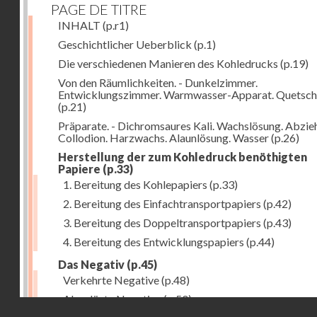
PAGE DE TITRE
INHALT
(p.r1)
Geschichtlicher Ueberblick
(p.1)
Die verschiedenen Manieren des Kohledrucks
(p.19)
Von den Räumlichkeiten. - Dunkelzimmer.
Entwicklungszimmer. Warmwasser-Apparat. Quetsch
(p.21)
Präparate. - Dichromsaures Kali. Wachslösung. Abzie
Collodion. Harzwachs. Alaunlösung. Wasser
(p.26)
Herstellung der zum Kohledruck benöthigten
Papiere
(p.33)
1. Bereitung des Kohlepapiers
(p.33)
2. Bereitung des Einfachtransportpapiers
(p.42)
3. Bereitung des Doppeltransportpapiers
(p.43)
4. Bereitung des Entwicklungspapiers
(p.44)
Das Negativ
(p.45)
Verkehrte Negative
(p.48)
Abgelöste Negative
(p.50)
Droits réservés - CNAM